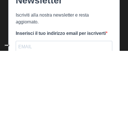
Newsletter
Iscriviti alla nostra newsletter e resta
aggiornato.
Inserisci il tuo indirizzo email per iscriverti
Indica il tuo indirizzo email per iscriverti. Es. abc@xyz.com
Utilizziamo Brevo come piattaforma di
marketing. Inviando questo modulo,
accetti che i dati personali da te forniti
vengano trasferiti a Brevo per il
trattamento in conformità
all'Informativa
sulla privacy di Brevo.
ISCRIVITI