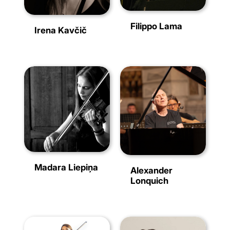
Filippo Lama
Irena Kavčič
Madara Liepiņa
Alexander
Lonquich