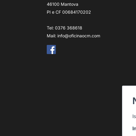
46100 Mantova
PI e CF 00684170202
Tel: 0376 368618
Mail:
info@oficinaocm.com
I
I