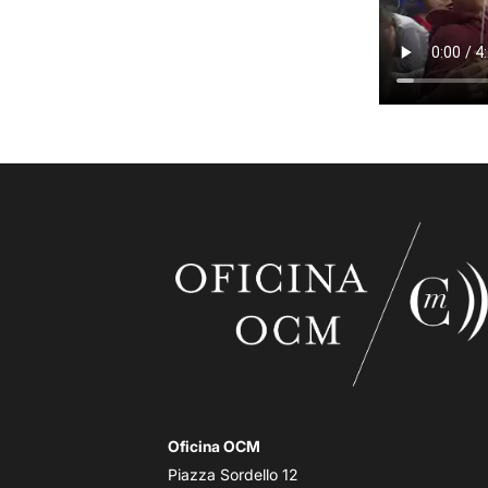
Oficina OCM
Piazza Sordello 12