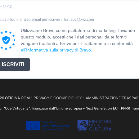
dica il tuo indirizzo email per iscriverti. Es. abc@xyz.com
Utilizziamo Brevo come piattaforma di marketing. Inviando
questo modulo, accetti che i dati personali da te forniti
vengano trasferiti a Brevo per il trattamento in conformità
all'Informativa sulla privacy di Brevo.
ISCRIVITI
26 OFICINA OCM -
PRIVACY E COOKIE POLICY
-
AMMINISTRAZIONE TRASPA
 di "Ode Virtuosity", finanziato dall'Unione europea – Next Generation EU - PNRR Trans