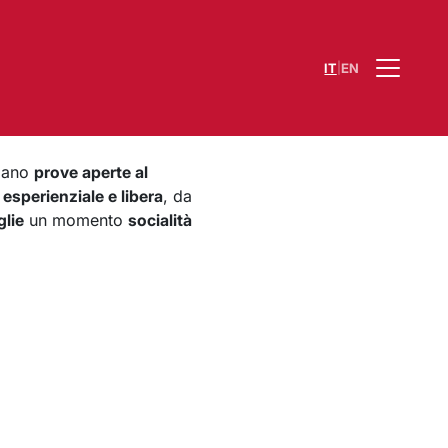
|
IT
EN
zzano
prove aperte al
esperienziale e libera
, da
glie
un momento
socialità