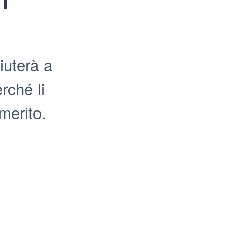
i
iuterà a
rché li
 merito.