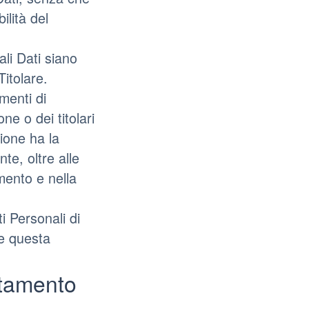
lità del
li Dati siano
Titolare.
umenti di
ne o dei titolari
zione ha la
nte, oltre alle
umento e nella
i Personali di
te questa
ttamento