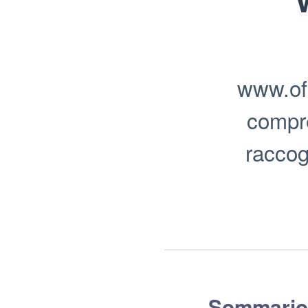
www.ofi
compre
raccogl
Sommari