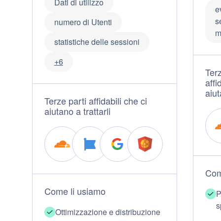
Dati di utilizzo
ev
s
numero di Utenti
m
statistiche delle sessioni
+6
Terz
affi
aiut
Terze parti affidabili che ci
aiutano a trattarli
Com
Come li usiamo
P
s
Ottimizzazione e distribuzione