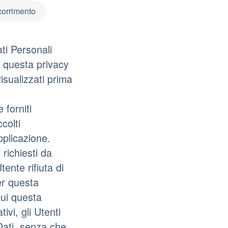
scorrimento
ti Personali
di questa privacy
visualizzati prima
 forniti
colti
plicazione.
 richiesti da
ente rifiuta di
er questa
cui questa
ivi, gli Utenti
 Dati, senza che