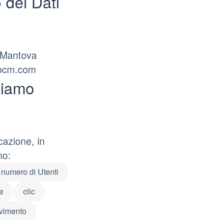
 dei Dati
 Mantova
aocm.com
liamo
cazione, in
no:
numero di Utenti
e
clic
ovimento