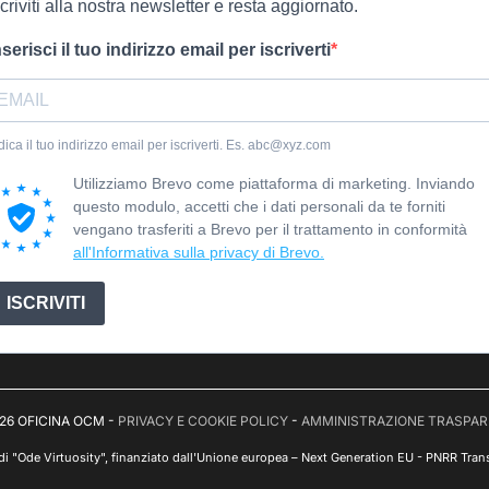
scriviti alla nostra newsletter e resta aggiornato.
nserisci il tuo indirizzo email per iscriverti
dica il tuo indirizzo email per iscriverti. Es. abc@xyz.com
Utilizziamo Brevo come piattaforma di marketing. Inviando
questo modulo, accetti che i dati personali da te forniti
vengano trasferiti a Brevo per il trattamento in conformità
all'Informativa sulla privacy di Brevo.
ISCRIVITI
26 OFICINA OCM -
PRIVACY E COOKIE POLICY
-
AMMINISTRAZIONE TRASPA
 di "Ode Virtuosity", finanziato dall'Unione europea – Next Generation EU - PNRR Trans