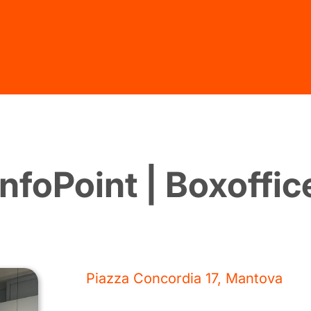
InfoPoint | Boxoffic
Piazza Concordia 17, Mantova