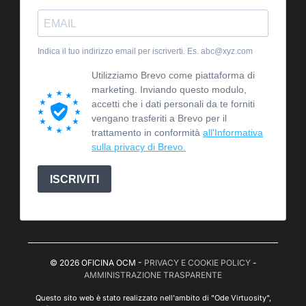
Indica il tuo indirizzo email per iscriverti. Es. abc@xyz.com
Utilizziamo Brevo come piattaforma di
marketing. Inviando questo modulo,
accetti che i dati personali da te forniti
vengano trasferiti a Brevo per il
trattamento in conformità
all'Informativa
sulla privacy di Brevo.
ISCRIVITI
© 2026 OFICINA OCM -
PRIVACY E COOKIE POLICY
-
AMMINISTRAZIONE TRASPARENTE
Questo sito web è stato realizzato nell'ambito di "Ode Virtuosity",