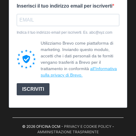
Inserisci il tuo indirizzo email per iscriverti
Indica il tuo indirizzo email per iscriverti. Es. abc@xyz.com
Utilizziamo Brevo come piattaforma di
marketing. Inviando questo modulo,
accetti che i dati personali da te forniti
vengano trasferiti a Brevo per il
trattamento in conformità
all'Informativa
sulla privacy di Brevo.
ISCRIVITI
© 2026 OFICINA OCM -
PRIVACY E COOKIE POLICY
-
AMMINISTRAZIONE TRASPARENTE