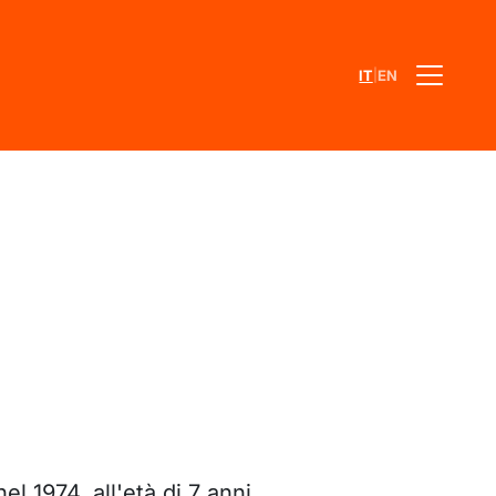
|
IT
EN
l 1974, all'età di 7 anni