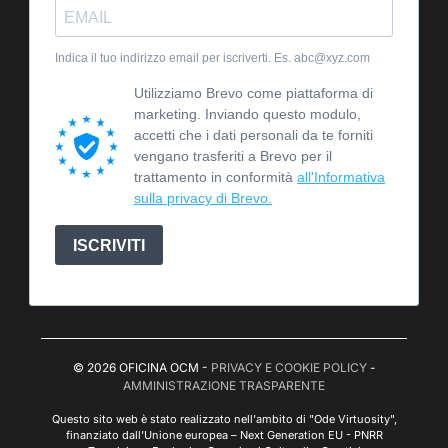
Indica il tuo indirizzo email per iscriverti. Es. abc@xyz.com
Utilizziamo Brevo come piattaforma di
marketing. Inviando questo modulo,
accetti che i dati personali da te forniti
vengano trasferiti a Brevo per il
trattamento in conformità
all'Informativa
sulla privacy di Brevo.
ISCRIVITI
© 2026 OFICINA OCM -
PRIVACY E COOKIE POLICY
-
AMMINISTRAZIONE TRASPARENTE
Questo sito web è stato realizzato nell'ambito di "Ode Virtuosity",
finanziato dall'Unione europea – Next Generation EU - PNRR