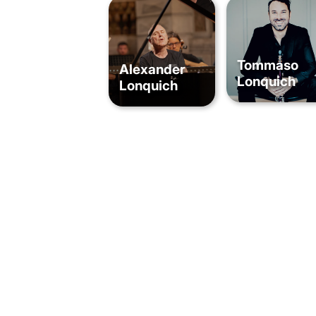
Tommaso
Alexander
Lonquich
Lonquich