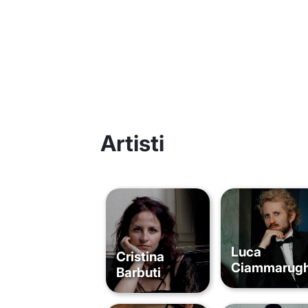
Artisti
Luca
Cristina
Ciammarugh
Barbuti