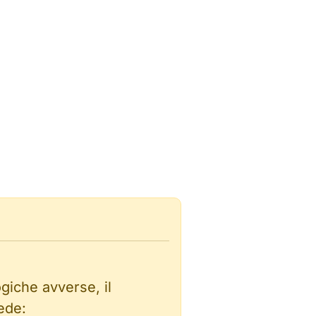
giche avverse, il
ede: