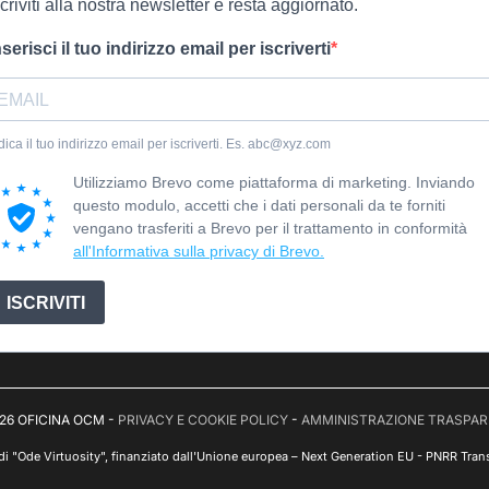
scriviti alla nostra newsletter e resta aggiornato.
nserisci il tuo indirizzo email per iscriverti
dica il tuo indirizzo email per iscriverti. Es. abc@xyz.com
Utilizziamo Brevo come piattaforma di marketing. Inviando
questo modulo, accetti che i dati personali da te forniti
vengano trasferiti a Brevo per il trattamento in conformità
all'Informativa sulla privacy di Brevo.
ISCRIVITI
26 OFICINA OCM -
PRIVACY E COOKIE POLICY
-
AMMINISTRAZIONE TRASPA
 di "Ode Virtuosity", finanziato dall'Unione europea – Next Generation EU - PNRR Trans