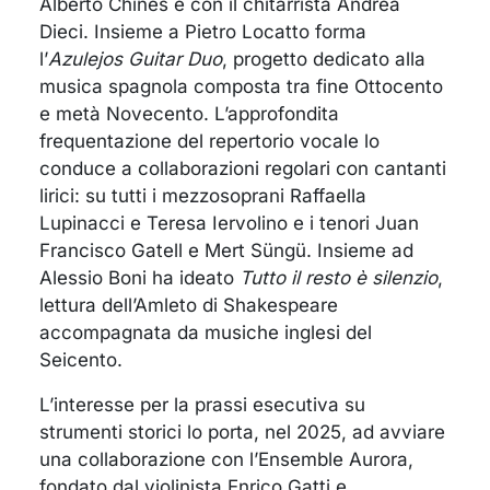
Alberto Chines e con il chitarrista Andrea
Dieci. Insieme a Pietro Locatto forma
l’
Azulejos Guitar Duo
, progetto dedicato alla
musica spagnola composta tra fine Ottocento
e metà Novecento. L’approfondita
frequentazione del repertorio vocale lo
conduce a collaborazioni regolari con cantanti
lirici: su tutti i mezzosoprani Raffaella
Lupinacci e Teresa Iervolino e i tenori Juan
Francisco Gatell e Mert Süngü. Insieme ad
Alessio Boni ha ideato
Tutto il resto è silenzio
,
lettura dell’Amleto di Shakespeare
accompagnata da musiche inglesi del
Seicento.
L’interesse per la prassi esecutiva su
strumenti storici lo porta, nel 2025, ad avviare
una collaborazione con l’Ensemble Aurora,
fondato dal violinista Enrico Gatti e