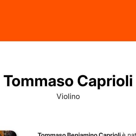
Tommaso Caprioli
Violino
Tommaso Beniamino Caprioli
è na