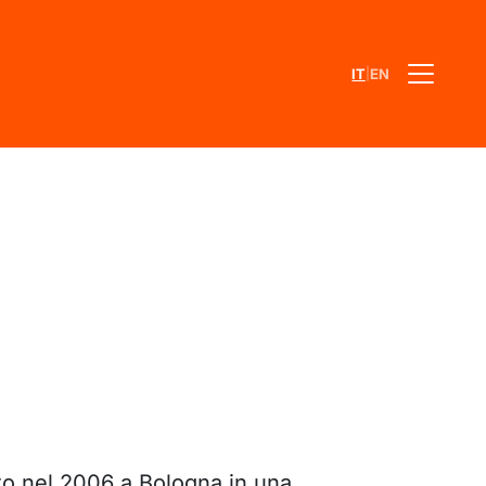
|
IT
EN
to nel 2006 a Bologna in una