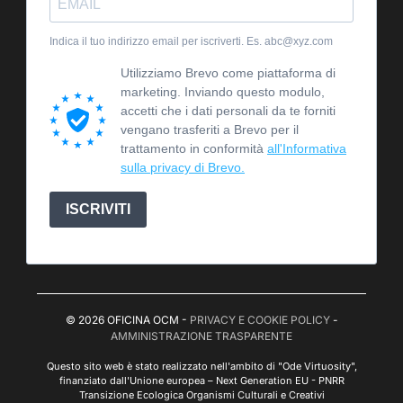
Indica il tuo indirizzo email per iscriverti. Es. abc@xyz.com
Utilizziamo Brevo come piattaforma di
marketing. Inviando questo modulo,
accetti che i dati personali da te forniti
vengano trasferiti a Brevo per il
trattamento in conformità
all'Informativa
sulla privacy di Brevo.
ISCRIVITI
© 2026 OFICINA OCM -
PRIVACY E COOKIE POLICY
-
AMMINISTRAZIONE TRASPARENTE
Questo sito web è stato realizzato nell'ambito di "Ode Virtuosity",
finanziato dall'Unione europea – Next Generation EU - PNRR
Transizione Ecologica Organismi Culturali e Creativi