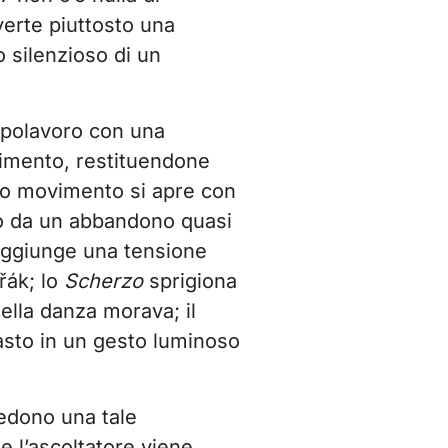
verte piuttosto una
o silenzioso di un
apolavoro con una
cimento, restituendone
imo movimento si apre con
o da un abbandono quasi
ggiunge una tensione
řák; lo
Scherzo
sprigiona
ella danza morava; il
asto in un gesto luminoso
iedono una tale
e l’ascoltatore viene