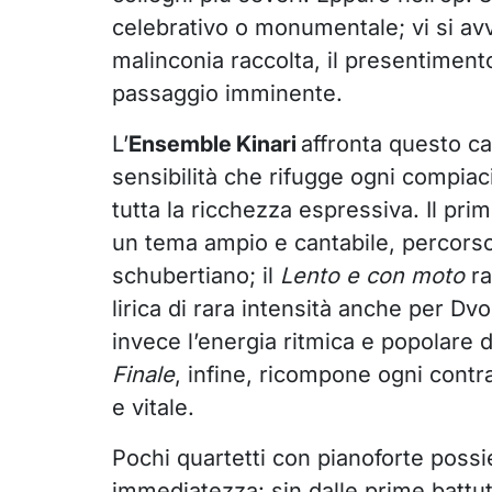
celebrativo o monumentale; vi si av
malinconia raccolta, il presentiment
passaggio imminente.
L’
Ensemble Kinari
affronta questo c
sensibilità che rifugge ogni compia
tutta la ricchezza espressiva. Il pr
un tema ampio e cantabile, percors
schubertiano; il
Lento e con moto
ra
lirica di rara intensità anche per Dvo
invece l’energia ritmica e popolare d
Finale
, infine, ricompone ogni contr
e vitale.
Pochi quartetti con pianoforte poss
immediatezza: sin dalle prime battut