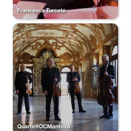
Francesca Turcato
QuartettOCMantova