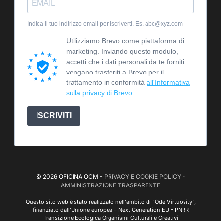
Indica il tuo indirizzo email per iscriverti. Es. abc@xyz.com
Utilizziamo Brevo come piattaforma di
marketing. Inviando questo modulo,
accetti che i dati personali da te forniti
vengano trasferiti a Brevo per il
trattamento in conformità
all'Informativa
sulla privacy di Brevo.
ISCRIVITI
© 2026 OFICINA OCM -
PRIVACY E COOKIE POLICY
-
AMMINISTRAZIONE TRASPARENTE
Questo sito web è stato realizzato nell'ambito di "Ode Virtuosity",
finanziato dall'Unione europea – Next Generation EU - PNRR
Transizione Ecologica Organismi Culturali e Creativi