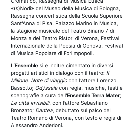
C
romatico
,
Rassegna di Musica Etnica
«(s)Nodi»
del Museo della Musica di Bologna
,
Rassegna concertistica della Scuola Superiore
Sant’Anna di Pisa,
Palazzo Marino i
n M
usica
,
la stagione musicale del Teatro
Binario 7
di
Monza
e
del
Teatro Ristori
di Verona,
Festival
Internazionale della Poesia di Genova
,
Festival
di Musica Popolare di Forlimpopoli
.
L
’
Ensemble
si è
inoltre
cimentato in diversi
progetti artistici in dialogo con il teatro:
Il
Milione. Note di viaggio
con
l’attore Lorenzo
Bassotto;
Odýsseia
con
regia, musiche, testi
e
scenografie a
cura dell’
Ensemble Terra Mater
;
Le città invisibili
, c
on l’attore Sebastiano
Bronzato;
Dantea
,
debuttato
sul palco del
Teatro Romano di Verona, con testo e regia di
Alessandro
Anderloni.