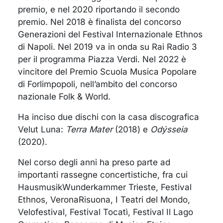
premio, e nel 2020 riportando il secondo
premio.
Nel 2018 è finalista del concorso
Generazioni
del Festival I
nternazionale
Ethnos
di Napoli.
Nel 2019 va in onda su Rai Radio 3
per il p
rogramma
Piazza Verdi
.
Nel 2022 è
vincitore del
Premio Scuola Musica Popolare
di Forlimpopoli
, nell’ambito del concorso
nazionale
Folk & World
.
Ha
inciso
due dischi con la casa discografica
Velut
Luna
:
Terra Mater
(2018) e
Odýsseia
(2020).
Nel corso degli anni ha preso p
arte ad
importanti r
assegne concertistiche, fra cui
Hausmusik
Wunderkammer
Trieste
,
Festival
Ethnos
,
VeronaRisuona
,
I Teatri del Mondo
,
Velofestival
,
Festival
Tocatì
,
Festival Il Lago