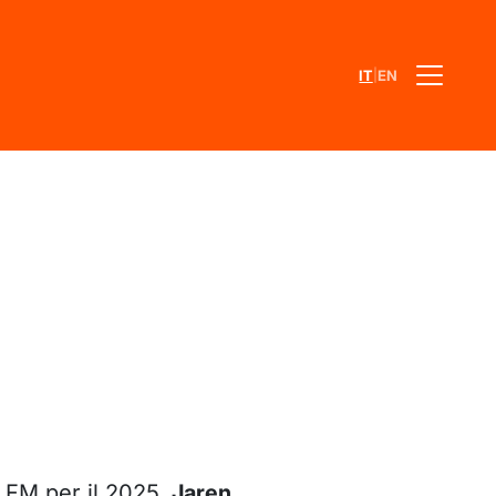
|
IT
EN
 FM per il 2025,
Jaren