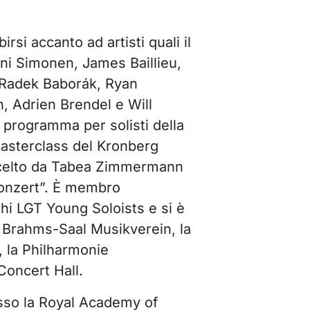
irsi accanto ad artisti quali il
ni Simonen, James Baillieu,
 Radek Baborák, Ryan
 Adrien Brendel e Will
 programma per solisti della
masterclass del Kronberg
scelto da Tabea Zimmermann
Konzert”. È membro
chi LGT Young Soloists e si è
a Brahms-Saal Musikverein, la
l, la Philharmonie
oncert Hall.
sso la Royal Academy of