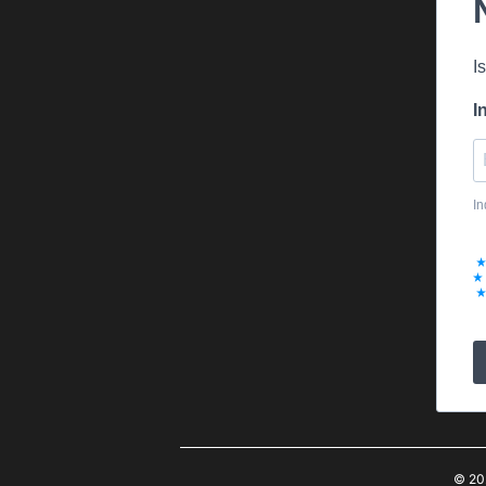
I
I
In
© 20