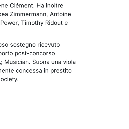
ène Clément. Ha inoltre
abea Zimmermann, Antoine
 Power, Timothy Ridout e
oso sostegno ricevuto
porto post-concorso
ng Musician. Suona una viola
mente concessa in prestito
Society.