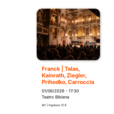
Franck | Talas,
Kainrath, Ziegler,
Prihodko, Carroccia
01/06/2026
-
17:30
Teatro Bibiena
40’ | Ingresso 12 €