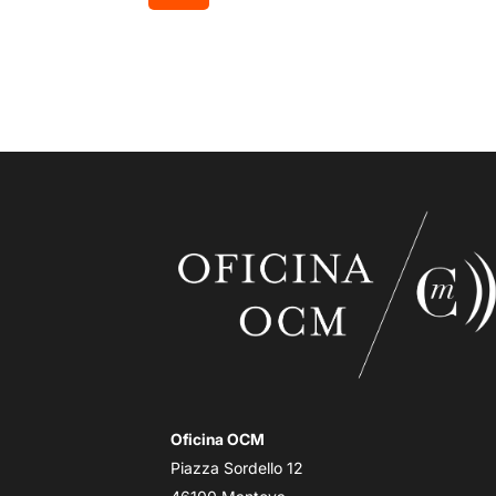
Oficina OCM
Piazza Sordello 12