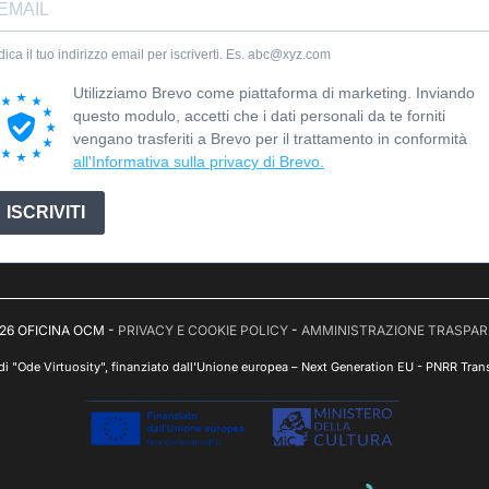
dica il tuo indirizzo email per iscriverti. Es. abc@xyz.com
Utilizziamo Brevo come piattaforma di marketing. Inviando
questo modulo, accetti che i dati personali da te forniti
vengano trasferiti a Brevo per il trattamento in conformità
all'Informativa sulla privacy di Brevo.
ISCRIVITI
26 OFICINA OCM -
PRIVACY E COOKIE POLICY
-
AMMINISTRAZIONE TRASPA
 di "Ode Virtuosity", finanziato dall'Unione europea – Next Generation EU - PNRR Trans