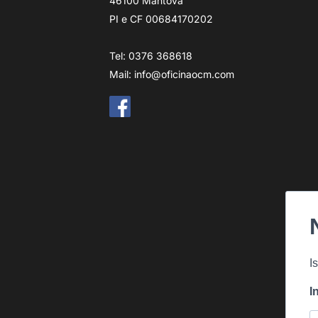
46100 Mantova
PI e CF 00684170202
Tel: 0376 368618
Mail:
info@oficinaocm.com
I
I