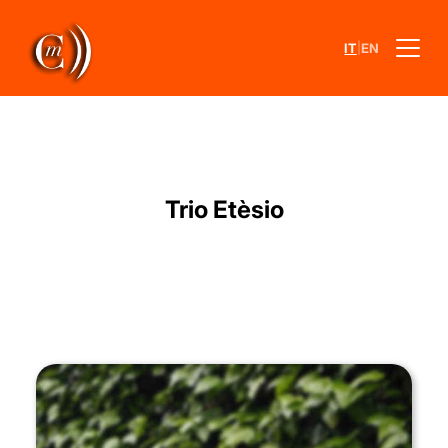
|
IT
EN
Trio Etèsio