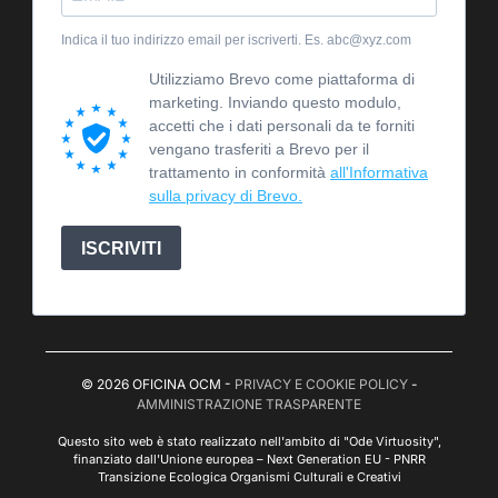
Indica il tuo indirizzo email per iscriverti. Es. abc@xyz.com
Utilizziamo Brevo come piattaforma di
marketing. Inviando questo modulo,
accetti che i dati personali da te forniti
vengano trasferiti a Brevo per il
trattamento in conformità
all'Informativa
sulla privacy di Brevo.
ISCRIVITI
© 2026 OFICINA OCM -
PRIVACY E COOKIE POLICY
-
AMMINISTRAZIONE TRASPARENTE
Questo sito web è stato realizzato nell'ambito di "Ode Virtuosity",
finanziato dall'Unione europea – Next Generation EU - PNRR
Transizione Ecologica Organismi Culturali e Creativi