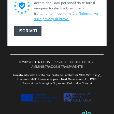
accetti che i dati personali da te forniti
vengano trasferiti a Brevo per il
trattamento in conformità
all'Informativa
sulla privacy di Brevo.
ISCRIVITI
© 2026 OFICINA OCM -
PRIVACY E COOKIE POLICY
-
AMMINISTRAZIONE TRASPARENTE
Questo sito web è stato realizzato nell'ambito di "Ode Virtuosity",
finanziato dall'Unione europea – Next Generation EU - PNRR
Transizione Ecologica Organismi Culturali e Creativi