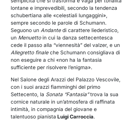
semplicità che si trasforma e vaga per tonalità
lontane e imprevedibili, secondo la tendenza
schubertiana alle «celestiali lungaggini»,
sempre secondo le parole di Schumann.
Seguono un
Andante
di carattere liederistico,
un
Menuetto
in cui la danza settecentesca
cede il passo alla “viennesità” del valzer, e un
Allegretto finale
che Schumann consigliava di
non eseguire a chi «non ha la fantasia
sufficiente per risolvere l’enigma».
Nel Salone degli Arazzi del Palazzo Vescovile,
con i suoi arazzi fiamminghi del primo
Settecento, la
Sonata “Fantasia”
trova la sua
cornice naturale in un’atmosfera di raffinata
intimità, in compagnia del giovane e
talentuoso pianista
Luigi Carroccia
.