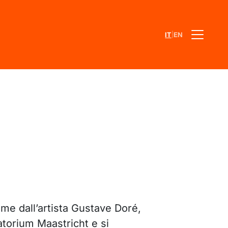
|
IT
EN
ome dall’artista Gustave Doré,
torium Maastricht e si