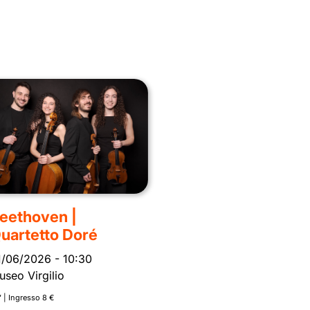
eethoven |
uartetto Doré
1/06/2026
-
10:30
useo Virgilio
’ | Ingresso 8 €