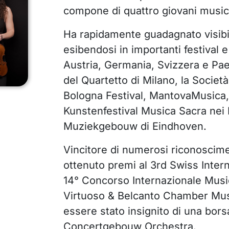
compone di quattro giovani musicist
Ha rapidamente guadagnato visibil
esibendosi in importanti festival e 
Austria, Germania, Svizzera e Paes
del Quartetto di Milano, la Società
Bologna Festival, MantovaMusica, l
Kunstenfestival Musica Sacra nei 
Muziekgebouw di Eindhoven.
Vincitore di numerosi riconoscimen
ottenuto premi al 3rd Swiss Inter
14° Concorso Internazionale Musica
Virtuoso & Belcanto Chamber Musi
essere stato insignito di una borsa
Concertgebouw Orchestra.