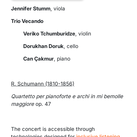
Jennifer Stumm
, viola
Trio Vecando
Veriko Tchumburidze
, violin
Dorukhan Doruk
, cello
Can Çakmur
, piano
R. Schumann (1810-1856)
Quartetto per pianoforte e archi in mi bemolle
maggiore
op. 47
The concert is accessible through
technologies designed for
inclusive listening
.