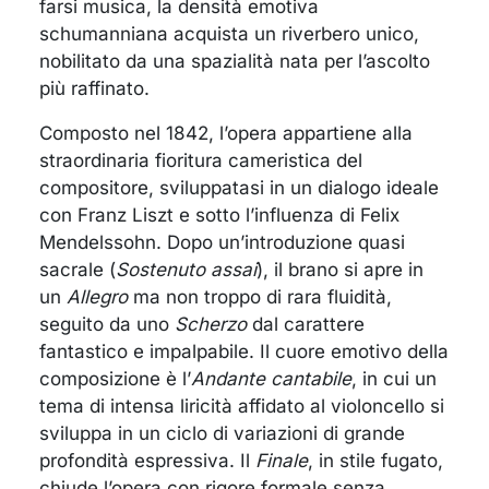
farsi musica, la densità emotiva
schumanniana acquista un riverbero unico,
nobilitato da una spazialità nata per l’ascolto
più raffinato.
Composto nel 1842, l’opera appartiene alla
straordinaria fioritura cameristica del
compositore, sviluppatasi in un dialogo ideale
con Franz Liszt e sotto l’influenza di Felix
Mendelssohn. Dopo un’introduzione quasi
sacrale (
Sostenuto assai
), il brano si apre in
un
Allegro
ma non troppo di rara fluidità,
seguito da uno
Scherzo
dal carattere
fantastico e impalpabile. Il cuore emotivo della
composizione è l’
Andante cantabile
, in cui un
tema di intensa liricità affidato al violoncello si
sviluppa in un ciclo di variazioni di grande
profondità espressiva. Il
Finale
, in stile fugato,
chiude l’opera con rigore formale senza